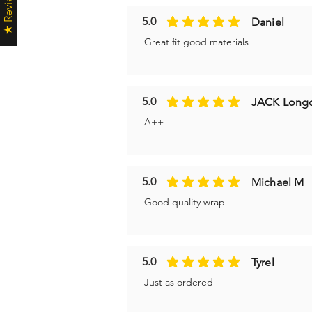
★ Reviews ★
5.0
Daniel
la valutazione media è 5 su 5
Great fit good materials
5.0
JACK Long
la valutazione media è 5 su 5
A++
5.0
Michael M
la valutazione media è 5 su 5
Good quality wrap
5.0
Tyrel
la valutazione media è 5 su 5
Just as ordered