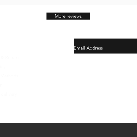
More reviews
 & Returns
gunswrap@yahoo.com
icy
 Methods
Contact us via SMS for support
on
 delivery
Westfield, Indiana, United Stat
Do Not Sell My Personal Infor