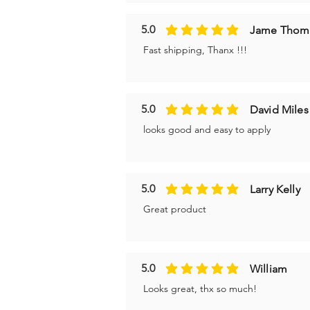
5.0
Jame Thom
la valutazione media è 5 su 5
Fast shipping, Thanx !!!
5.0
David Miles
la valutazione media è 5 su 5
looks good and easy to apply
5.0
Larry Kelly
la valutazione media è 5 su 5
Great product
5.0
William
la valutazione media è 5 su 5
Looks great, thx so much!