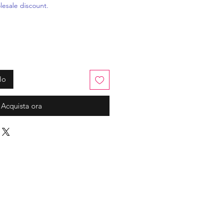
e
scontato
esale discount.
lo
Acquista ora