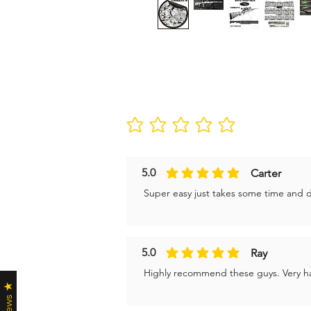
Non ci sono ancora valutazioni
5.0
Carter
la valutazione media è 5 su 5
Super easy just takes some time and don
5.0
Ray
la valutazione media è 5 su 5
Highly recommend these guys. Very ha