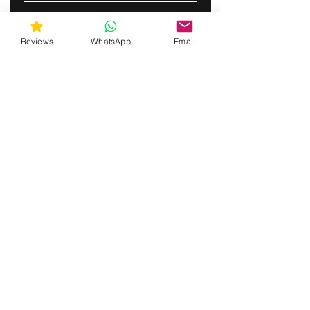
S&#39;ABONNER
Reviews
WhatsApp
Email
gunswrap@yahoo.com
Contactez-nous par SMS pour obtenir de
l'aide !
(463) 210 67 80
Mary Lynn Ln, Carmichael Californie États-
Unis d'Amérique
Do Not Sell My Personal Information