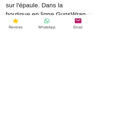
sur l'épaule. Dans la
boutique en ligne GunsWrap,
vous pouvez acheter des
Reviews
WhatsApp
Email
skins pour fusils et des skins
pour fusils à lunette.
S&#39;ABONNER
gunswrap@yahoo.com
Contactez-nous par SMS pour obtenir de
l'aide !