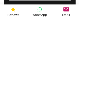
S&#39;ABONNER
Reviews
WhatsApp
Email
gunswrap@yahoo.com
Contactez-nous par SMS pour obtenir de
l'aide !
(463) 210 67 80
Mary Lynn Ln, Carmichael Californie États-
Unis d'Amérique
Do Not Sell My Personal Information