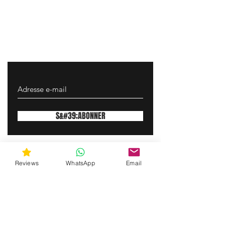
S&#39;ABONNER
gunswrap@yahoo.com
Reviews
WhatsApp
Email
Contactez-nous par SMS pour obtenir de
l'aide !
(463) 210 67 80