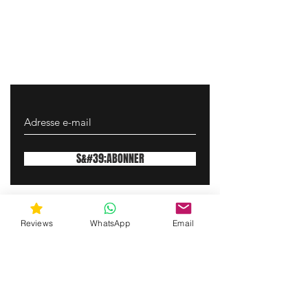
S&#39;ABONNER
gunswrap@yahoo.com
Reviews
WhatsApp
Email
Contactez-nous par SMS pour obtenir de
l'aide !
(463) 210 67 80