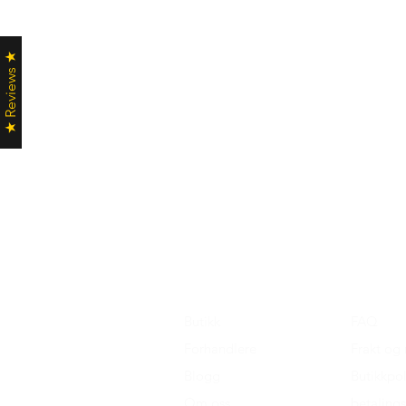
★ Reviews ★
Butikk
FAQ
Forhandlere
Frakt og 
Blogg
Butikkpol
Om oss
betaling