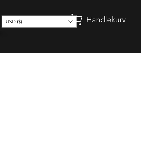
Handlekurv
USD ($)