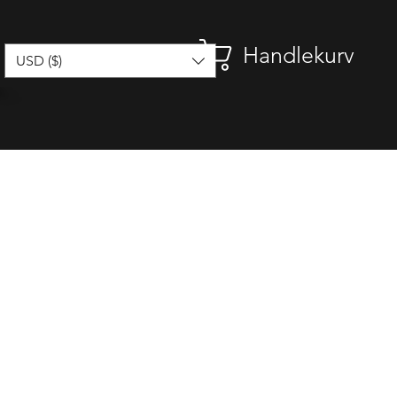
Handlekurv
USD ($)