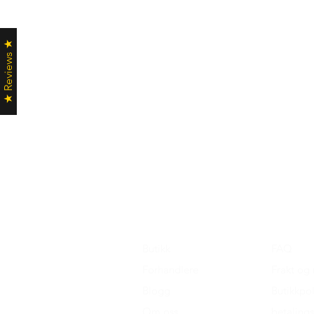
★ Reviews ★
Butikk
FAQ
Forhandlere
Frakt og 
Blogg
Butikkpol
Om oss
betaling