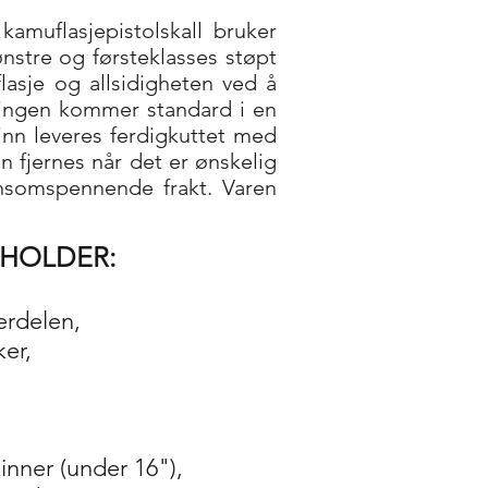
amuflasjepistolskall bruker
stre og førsteklasses støpt
asje og allsidigheten ved å
ngen kommer standard i en
inn leveres ferdigkuttet med
n fjernes når det er ønskelig
densomspennende frakt. Varen
EHOLDER:
erdelen,
er,
kinner (under 16"),