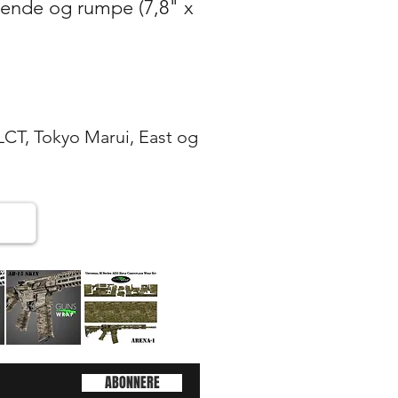
 ende og rumpe (7,8" x
 LCT, Tokyo Marui, East og
AR-
AR-
15/M4
15/M4
g
Hurtigvisning
Hurtigvisning
SKIN
SKIN
ABONNERE
ARENA-
ARENA-
2
1