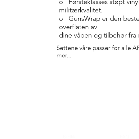
o
Førsteklasses støpt vin
militærkvalitet.
o
GunsWrap er den beste 
overflaten av
dine våpen og tilbehør fra r
Settene våre passer for alle A
mer...
Butikk
FAQ