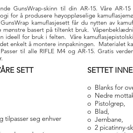
nde GunsWrap-skinn til din AR-15. Våre AR-15 k
ogi for å produsere høyoppløselige kamuflasjemøn
GunsWrap kamuflasjesett får du nytten av kamufl
re mønstre basert på tiltenkt bruk.
Våpenbeklædni
 ideell for bruk i felten.
Våre kamuflasjepistolsk
e det enkelt å montere innpakningen.
Materialet ka
r. Passer til alle RIFLE M4 og AR-15. Gratis ver
.
ÅRE SETT
SETTET INN
o
Blanks for ov
o
Nedre mottak
o
Pistolgrep,
o
Blad,
g tilpasser seg enhver
o
Jernbane,
o
2 picatinny-s