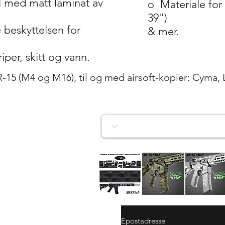
yl med matt laminat av
o
Materiale for
39")
beskyttelsen for
& mer.
iper, skitt og vann.
R-15 (M4 og M16), til og med airsoft-kopier: Cyma,
AR-
AR-
AR-
15/M4
15/M4
15/M4
Hurtigvisning
Hurtigvisning
Hurtigvisnin
SKIN
SKIN
SKIN
ARENA-
ARENA-
ARENA-
5
4
3