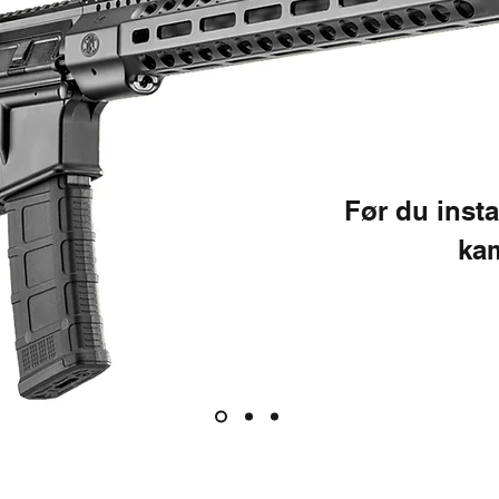
Før du inst
ka