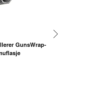
allerer GunsWrap-
muflasje