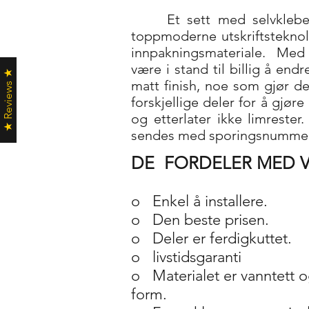
Et sett med selvklebe
toppmoderne utskriftsteknol
innpakningsmateriale.
Med 
være i stand til billig å end
★ Reviews ★
matt finish, noe som gjør den
forskjellige deler for å gjør
og etterlater ikke limreste
sendes med sporingsnummer
DE
FORDELER MED V
o
Enkel å installere.
o
Den beste prisen.
o
Deler er ferdigkuttet.
o
livstidsgaranti
o
Materialet er vanntett o
form.