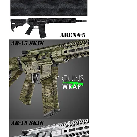
AR-
15/M4
SKIN
ARENA-
5
AR-
15/M4
SKIN
ARENA-
4