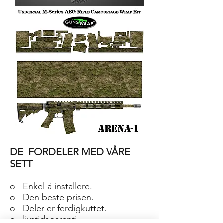
AR-
15/M4
SKIN
ARENA-
2
AR-
15/M4
DE
FORDELER MED VÅRE
SKIN
ARENA-
1
SETT
o
Enkel å installere.
o
Den beste prisen.
o
Deler er ferdigkuttet.
o
livstidsgaranti