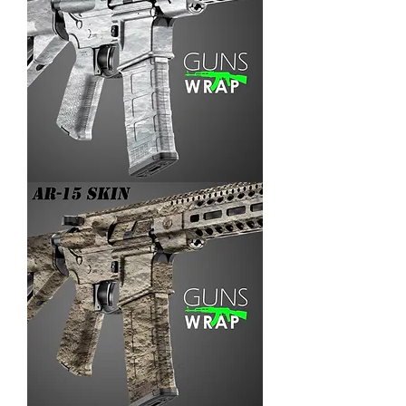
AR-
15/M4
SKIN
ARENA-
3