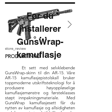
Før du
installerer
GunsWrap-
store_review
kamuflasje
PRODUKTINFO
Et sett med selvklebende
GunsWrap-skinn til din AR-15. Våre
AR-15 kamuflasjepistolskall bruker
toppmoderne utskriftsteknologi for å
produsere høyoppløselige
kamuflasjemønstre og førsteklasses
støpt innpakningsmateriale.
Med
GunsWrap kamuflasjesett får du
nytten av kamuflasje og allsidigheten