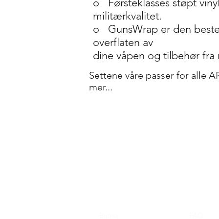
o
Førsteklasses støpt vin
militærkvalitet.
o
GunsWrap er den beste 
overflaten av
dine våpen og tilbehør fra r
Settene våre passer for alle A
mer...
Butikk
FAQ