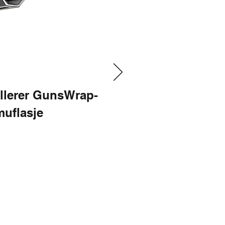
allerer GunsWrap-
muflasje