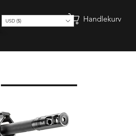
Handlekurv
USD ($)