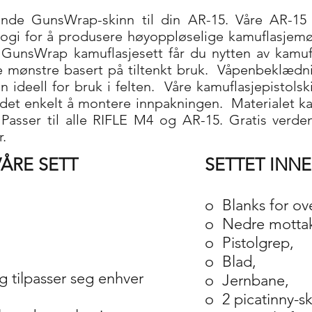
nde GunsWrap-skinn til din AR-15. Våre AR-15 k
ogi for å produsere høyoppløselige kamuflasjemøn
GunsWrap kamuflasjesett får du nytten av kamufl
re mønstre basert på tiltenkt bruk.
Våpenbeklædni
 ideell for bruk i felten.
Våre kamuflasjepistolsk
e det enkelt å montere innpakningen.
Materialet ka
r. Passer til alle RIFLE M4 og AR-15. Gratis ver
.
ÅRE SETT
SETTET INN
o
Blanks for ov
o
Nedre mottak
o
Pistolgrep,
o
Blad,
g tilpasser seg enhver
o
Jernbane,
o
2 picatinny-s