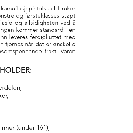
amuflasjepistolskall bruker
stre og førsteklasses støpt
asje og allsidigheten ved å
ngen kommer standard i en
inn leveres ferdigkuttet med
n fjernes når det er ønskelig
densomspennende frakt. Varen
EHOLDER:
erdelen,
er,
kinner (under 16"),