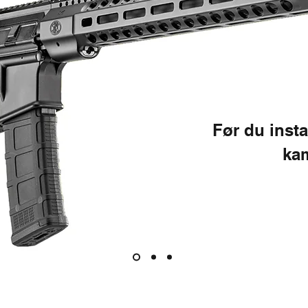
Før du inst
ka