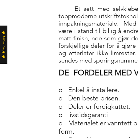
Et sett med selvklebe
toppmoderne utskriftsteknol
innpakningsmateriale.
Med 
være i stand til billig å end
★ Reviews ★
matt finish, noe som gjør den
forskjellige deler for å gjør
og etterlater ikke limreste
sendes med sporingsnummer
DE
FORDELER MED V
o
Enkel å installere.
o
Den beste prisen.
o
Deler er ferdigkuttet.
o
livstidsgaranti
o
Materialet er vanntett o
form.