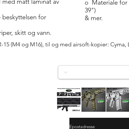
yl med matt laminat av
o
Materiale for
39")
beskyttelsen for
& mer.
iper, skitt og vann.
R-15 (M4 og M16), til og med airsoft-kopier: Cyma,
AR-
AR-
AR-
15/M4
15/M4
15/M4
Hurtigvisning
Hurtigvisning
Hurtigvisnin
SKIN
SKIN
SKIN
ARENA-
ARENA-
ARENA-
5
4
3