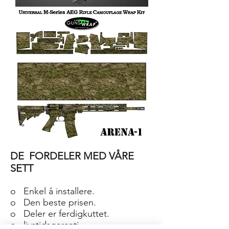
AR-
15/M4
SKIN
ARENA-
2
AR-
15/M4
DE
FORDELER MED VÅRE
SKIN
ARENA-
1
SETT
o
Enkel å installere.
o
Den beste prisen.
o
Deler er ferdigkuttet.
o
livstidsgaranti