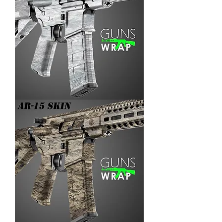
AR-
15/M4
SKIN
ARENA-
3