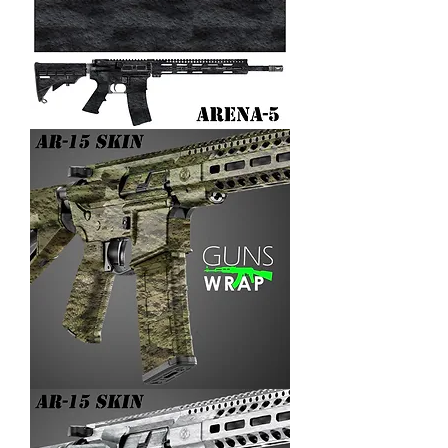
AR-
15/M4
SKIN
ARENA-
5
AR-
15/M4
SKIN
ARENA-
4