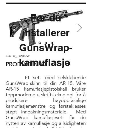
Før du
installerer
GunsWrap-
store_review
kamuflasje
PRODUKTINFO
Et sett med selvklebende
GunsWrap-skinn til din AR-15. Våre
AR-15 kamuflasjepistolskall bruker
toppmoderne utskriftsteknologi for å
produsere høyoppløselige
kamuflasjemønstre og førsteklasses
støpt innpakningsmateriale.
Med
GunsWrap kamuflasjesett får du
nytten av kamuflasje og allsidigheten