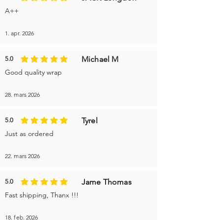
gjennomsnittlig vurdering er 5 av 5
A++
1. apr. 2026
Michael M
5.0
gjennomsnittlig vurdering er 5 av 5
Good quality wrap
28. mars 2026
Tyrel
5.0
gjennomsnittlig vurdering er 5 av 5
Just as ordered
22. mars 2026
Jame Thomas
5.0
gjennomsnittlig vurdering er 5 av 5
Fast shipping, Thanx !!!
18. feb. 2026