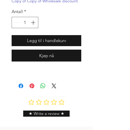
Copy of Copy of Wholesale discount.
Antall
*
Legg til i handlekurv
Kjøp nå
Ingen vurderinger ennå
★ Write a review ★