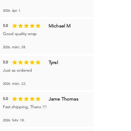
2026. ápr. 1.
Michael M
5.0
az átlagos értékelés 5 az 5-ből
Good quality wrap
2026. márc. 28.
Tyrel
5.0
az átlagos értékelés 5 az 5-ből
Just as ordered
2026. márc. 22.
Jame Thomas
5.0
az átlagos értékelés 5 az 5-ből
Fast shipping, Thanx !!!
2026. febr. 18.