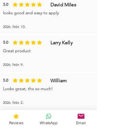
David Miles
5.0
az átlagos értékelés 5 az 5-ből
looks good and easy to apply
2026. febr. 10.
Larry Kelly
5.0
az átlagos értékelés 5 az 5-ből
Great product
2026. febr. 9.
William
5.0
az átlagos értékelés 5 az 5-ből
Looks great, thx so much!
2026. febr. 2.
More reviews
Reviews
WhatsApp
Email