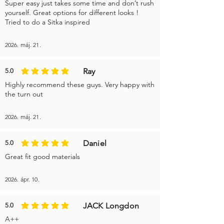
Super easy just takes some time and don’t rush
yourself. Great options for different looks !
Tried to do a Sitka inspired
2026. máj. 21.
Ray
5.0
az átlagos értékelés 5 az 5-ből
Highly recommend these guys. Very happy with
the turn out
2026. máj. 21.
Daniel
5.0
az átlagos értékelés 5 az 5-ből
Great fit good materials
2026. ápr. 10.
JACK Longdon
5.0
az átlagos értékelés 5 az 5-ből
A++