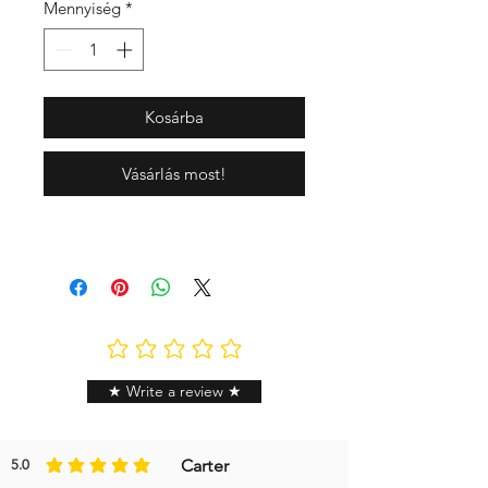
Mennyiség
*
Kosárba
Vásárlás most!
Még nincsenek értékelések
★ Write a review ★
Carter
5.0
az átlagos értékelés 5 az 5-ből