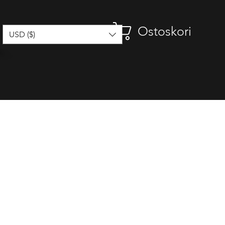
Ostoskori
USD ($)