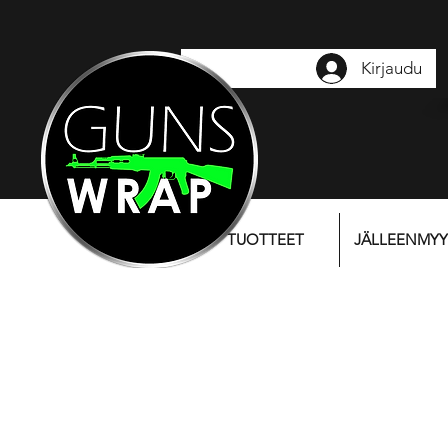
Kirjaudu
TUOTTEET
JÄLLEENMYY