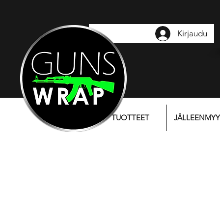
Kirjaudu
TUOTTEET
JÄLLEENMYY