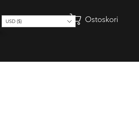
Ostoskori
USD ($)