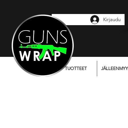
Kirjaudu
TUOTTEET
JÄLLEENMYY