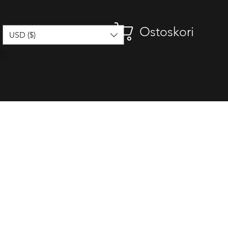
Ostoskori
USD ($)