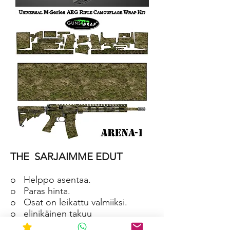
AR-
15/M4
SKIN
ARENA-
2
AR-
15/M4
THE
SARJAIMME EDUT
SKIN
ARENA-
1
o
Helppo asentaa.
o
Paras hinta.
o
Osat on leikattu valmiiksi.
o
elinikäinen takuu
o
Materiaali on vedenpitävä ja