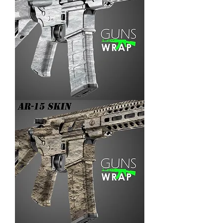
AR-
15/M4
SKIN
ARENA-
3