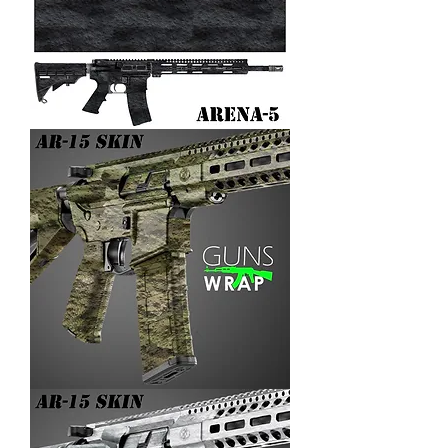
AR-
15/M4
SKIN
ARENA-
5
AR-
15/M4
SKIN
ARENA-
4