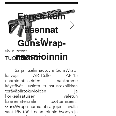
Ennen kuin
asennat
GunsWrap-
store_review
naamioinnin
TUOTETIEDOT
Sarja itseliimautuvia GunsWrap-
kalvoja AR-15:lle. AR-15
naamiointiaseiden nahkamme
käyttävät uusinta tulostustekniikkaa
teräväpiirtokuvioiden ja
korkealaatuisen valetun
kääremateriaalin tuottamiseen.
GunsWrap-naamiointisarjojen avulla
saat käyttöösi naamioinnin hyödyn ja