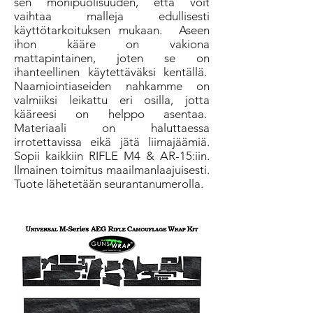
sen monipuolisuuden, että voit
vaihtaa malleja edullisesti
käyttötarkoituksen mukaan.
Aseen
ihon kääre on vakiona
mattapintainen, joten se on
ihanteellinen käytettäväksi kentällä.
Naamiointiaseiden nahkamme on
valmiiksi leikattu eri osilla, jotta
kääreesi on helppo asentaa.
Materiaali on haluttaessa
irrotettavissa eikä jätä liimajäämiä.
Sopii kaikkiin RIFLE M4 & AR-15:iin.
Ilmainen toimitus maailmanlaajuisesti.
Tuote lähetetään seurantanumerolla.