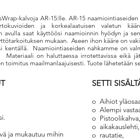
nsWrap-kalvoja AR-15:lle. AR-15 naamiointiaseide
iirtokuvioiden ja korkealaatuisen valetun käär
 avulla saat käyttöösi naamioinnin hyödyn ja sen
äyttötarkoituksen mukaan.
Aseen ihon kääre on vaki
i kentällä.
Naamiointiaseiden nahkamme on valmiik
.
Materiaali on haluttaessa irrotettavissa eikä jä
en toimitus maailmanlaajuisesti. Tuote lähetetään 
UT
SETTI SISÄLT
o
Aihiot yläosa
o
Alempi vasta
i.
o
Pistoolikahva
o
aikakauslehti,
ävä ja mukautuu mihin
o
rautatie,