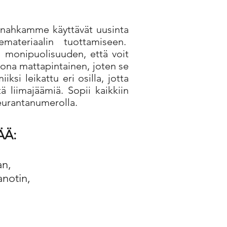
n nahkamme käyttävät uusinta
emateriaalin tuottamiseen.
 monipuolisuuden, että voit
ona mattapintainen, joten se
si leikattu eri osilla, jotta
tä liimajäämiä. Sopii kaikkiin
seurantanumerolla.
ÄÄ:
an,
anotin,
,