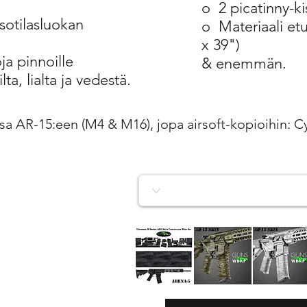
o
2 picatinny-ki
sotilasluokan
o
Materiaali etu
x 39")
a pinnoille
& enemmän.
ta, lialta ja vedestä.
a AR-15:een (M4 & M16), jopa airsoft-kopioihin: Cy
AR-
AR-
AR-
15/M4
15/M4
15/M4
Pikakatselu
Pikakatselu
Pikakatselu
SKIN
SKIN
SKIN