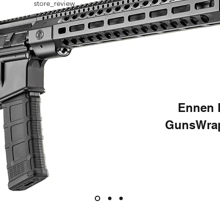
store_review
Ennen 
GunsWrap