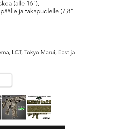
skoa (alle 16"),
päälle ja takapuolelle (7,8"
ma, LCT, Tokyo Marui, East ja
AR-
AR-
15/M4
15/M4
Pikakatselu
Pikakatselu
SKIN
SKIN