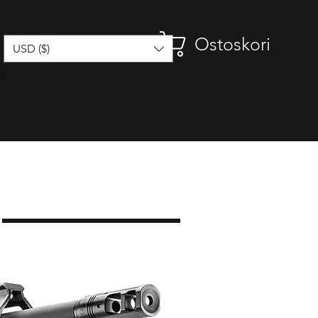
Ostoskori
USD ($)