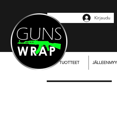
Kirjaudu
TUOTTEET
JÄLLEENMYY