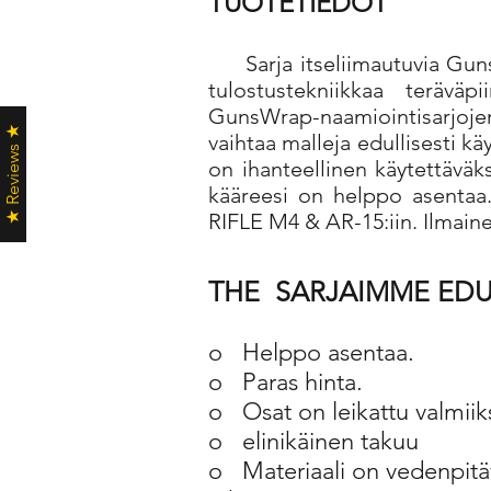
TUOTETIEDOT
Sarja itseliimautuvia Gu
tulostustekniikkaa teräväp
GunsWrap-naamiointisarjojen
★ Reviews ★
vaihtaa malleja edullisesti k
on ihanteellinen käytettäväks
kääreesi on helppo asentaa
RIFLE M4 & AR-15:iin. Ilmain
THE
SARJAIMME ED
o
Helppo asentaa.
o
Paras hinta.
o
Osat on leikattu valmiiks
o
elinikäinen takuu
o
Materiaali on vedenpit