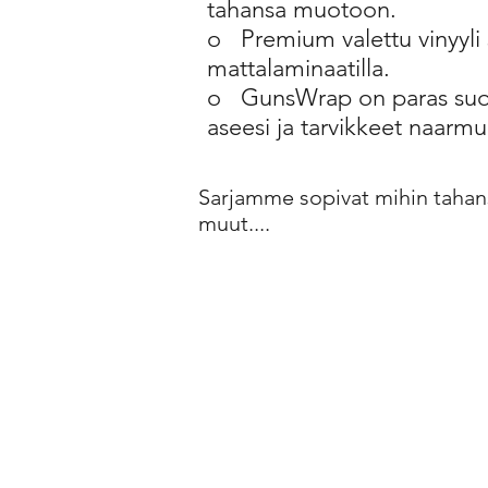
tahansa muotoon.
o
Premium valettu vinyyli 
mattalaminaatilla.
o
GunsWrap on paras suoj
aseesi ja tarvikkeet naarmuil
Sarjamme sopivat mihin tahans
muut....