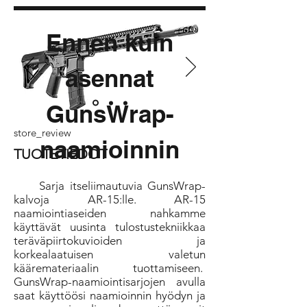
Ennen kuin
asennat
GunsWrap-
store_review
naamioinnin
TUOTETIEDOT
Sarja itseliimautuvia GunsWrap-
kalvoja AR-15:lle. AR-15
naamiointiaseiden nahkamme
käyttävät uusinta tulostustekniikkaa
teräväpiirtokuvioiden ja
korkealaatuisen valetun
kääremateriaalin tuottamiseen.
GunsWrap-naamiointisarjojen avulla
saat käyttöösi naamioinnin hyödyn ja