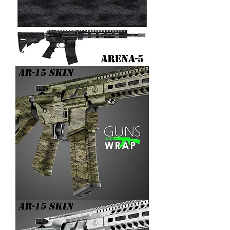
AR-
15/M4
SKIN
ARENA-
5
AR-
15/M4
SKIN
ARENA-
4