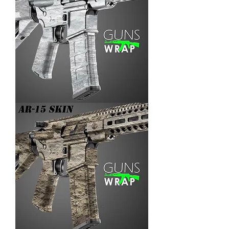
AR-
15/M4
SKIN
ARENA-
3