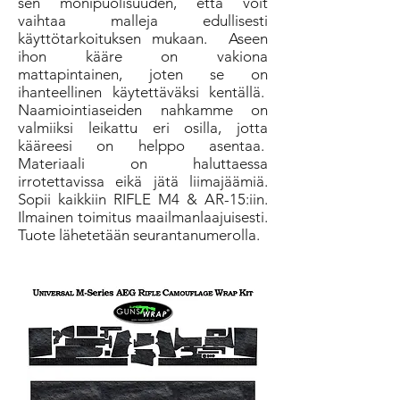
sen monipuolisuuden, että voit
vaihtaa malleja edullisesti
käyttötarkoituksen mukaan.
Aseen
ihon kääre on vakiona
mattapintainen, joten se on
ihanteellinen käytettäväksi kentällä.
Naamiointiaseiden nahkamme on
valmiiksi leikattu eri osilla, jotta
kääreesi on helppo asentaa.
Materiaali on haluttaessa
irrotettavissa eikä jätä liimajäämiä.
Sopii kaikkiin RIFLE M4 & AR-15:iin.
Ilmainen toimitus maailmanlaajuisesti.
Tuote lähetetään seurantanumerolla.