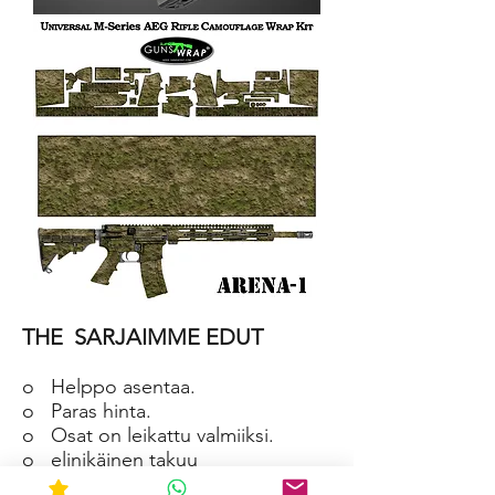
AR-
15/M4
SKIN
ARENA-
2
AR-
15/M4
THE
SARJAIMME EDUT
SKIN
ARENA-
1
o
Helppo asentaa.
o
Paras hinta.
o
Osat on leikattu valmiiksi.
o
elinikäinen takuu
o
Materiaali on vedenpitävä ja