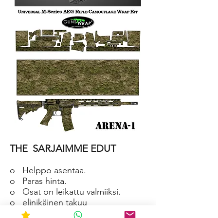
AR-
15/M4
SKIN
ARENA-
2
AR-
15/M4
THE
SARJAIMME EDUT
SKIN
ARENA-
1
o
Helppo asentaa.
o
Paras hinta.
o
Osat on leikattu valmiiksi.
o
elinikäinen takuu
o
Materiaali on vedenpitävä ja