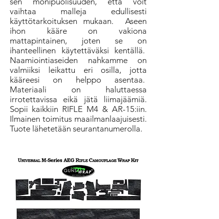
sen monipuolisuuden, että voit
vaihtaa malleja edullisesti
käyttötarkoituksen mukaan.
Aseen
ihon kääre on vakiona
mattapintainen, joten se on
ihanteellinen käytettäväksi kentällä.
Naamiointiaseiden nahkamme on
valmiiksi leikattu eri osilla, jotta
kääreesi on helppo asentaa.
Materiaali on haluttaessa
irrotettavissa eikä jätä liimajäämiä.
Sopii kaikkiin RIFLE M4 & AR-15:iin.
Ilmainen toimitus maailmanlaajuisesti.
Tuote lähetetään seurantanumerolla.