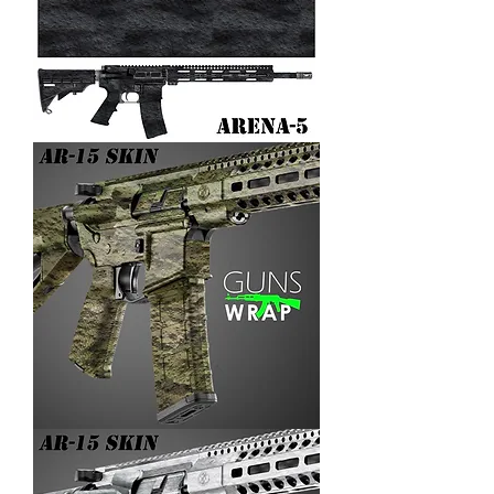
AR-
15/M4
SKIN
ARENA-
5
AR-
15/M4
SKIN
ARENA-
4