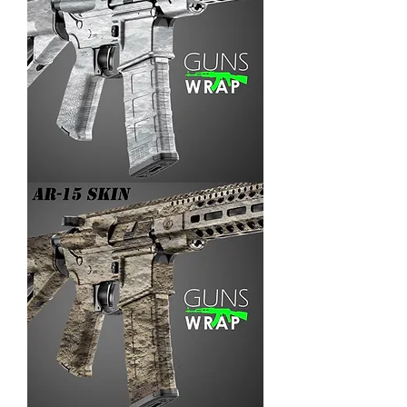
AR-
15/M4
SKIN
ARENA-
3