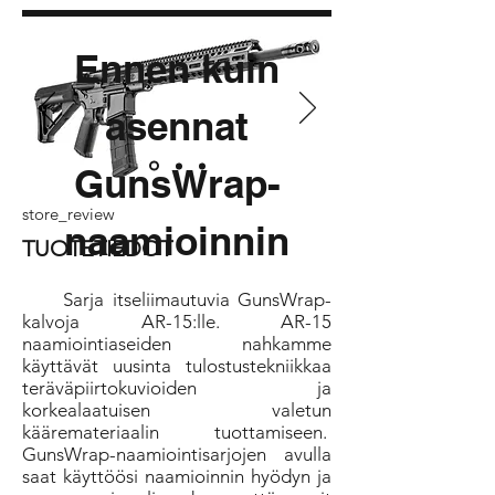
Ennen kuin
asennat
GunsWrap-
store_review
naamioinnin
TUOTETIEDOT
Sarja itseliimautuvia GunsWrap-
kalvoja AR-15:lle. AR-15
naamiointiaseiden nahkamme
käyttävät uusinta tulostustekniikkaa
teräväpiirtokuvioiden ja
korkealaatuisen valetun
kääremateriaalin tuottamiseen.
GunsWrap-naamiointisarjojen avulla
saat käyttöösi naamioinnin hyödyn ja