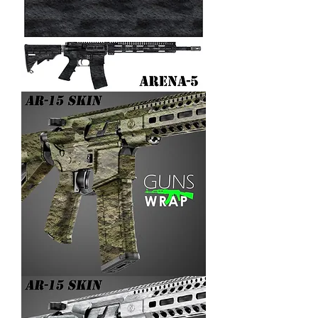
AR-
15/M4
SKIN
ARENA-
5
AR-
15/M4
SKIN
ARENA-
4