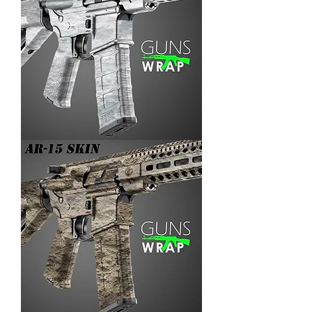
AR-
15/M4
SKIN
ARENA-
3