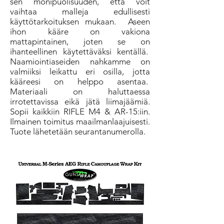
sen monipuolisuuden, että voit
vaihtaa malleja edullisesti
käyttötarkoituksen mukaan.
Aseen
ihon kääre on vakiona
mattapintainen, joten se on
ihanteellinen käytettäväksi kentällä.
Naamiointiaseiden nahkamme on
valmiiksi leikattu eri osilla, jotta
kääreesi on helppo asentaa.
Materiaali on haluttaessa
irrotettavissa eikä jätä liimajäämiä.
Sopii kaikkiin RIFLE M4 & AR-15:iin.
Ilmainen toimitus maailmanlaajuisesti.
Tuote lähetetään seurantanumerolla.