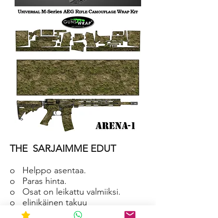
AR-
15/M4
SKIN
ARENA-
2
AR-
15/M4
THE
SARJAIMME EDUT
SKIN
ARENA-
1
o
Helppo asentaa.
o
Paras hinta.
o
Osat on leikattu valmiiksi.
o
elinikäinen takuu
o
Materiaali on vedenpitävä ja