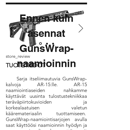
Ennen kuin
asennat
GunsWrap-
store_review
naamioinnin
TUOTETIEDOT
Sarja itseliimautuvia GunsWrap-
kalvoja AR-15:lle. AR-15
naamiointiaseiden nahkamme
käyttävät uusinta tulostustekniikkaa
teräväpiirtokuvioiden ja
korkealaatuisen valetun
kääremateriaalin tuottamiseen.
GunsWrap-naamiointisarjojen avulla
saat käyttöösi naamioinnin hyödyn ja