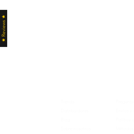
★ Reviews ★
Tienda
Pregunta
Distribuidores
Envíos y
Blog
Política 
Sobre nosotros
Métodos