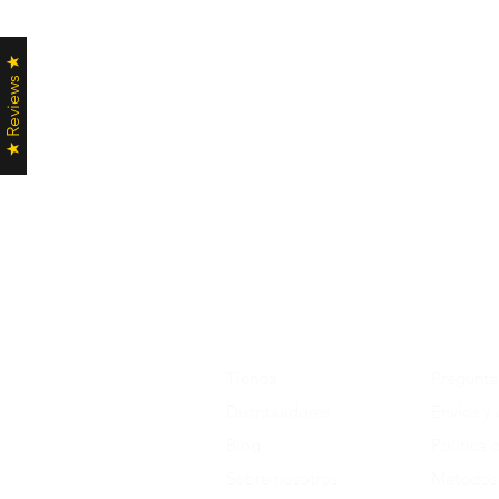
★ Reviews ★
Tienda
Pregunta
Distribuidores
Envíos y
Blog
Política 
Sobre nosotros
Métodos