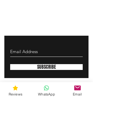
SUBSCRIBE
envolturadearmas@yahoo.com
Reviews
WhatsApp
Email
¡Contáctanos vía SMS para recibir soporte!
(463) 210 67 80