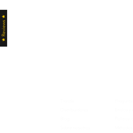
★ Reviews ★
Tienda
Pregunta
Distribuidores
Envíos y
Blog
Política 
Sobre nosotros
Métodos