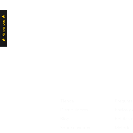
★ Reviews ★
Tienda
Pregunta
Distribuidores
Envíos y
Blog
Política 
Sobre nosotros
Métodos