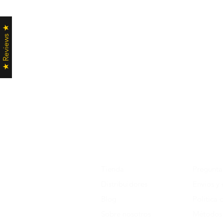
★ Reviews ★
Tienda
Pregunta
Distribuidores
Envíos y
Blog
Política 
Sobre nosotros
Métodos