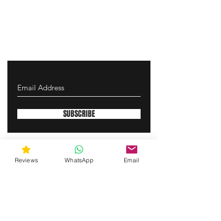
SUBSCRIBE
envolturadearmas@yahoo.com
Reviews
WhatsApp
Email
¡Contáctanos vía SMS para recibir soporte!
(463) 210 67 80