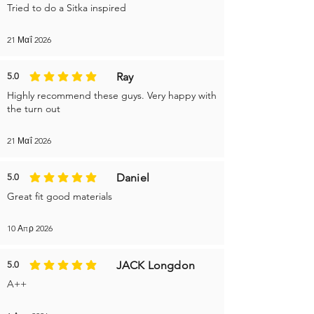
Tried to do a Sitka inspired
21 Μαΐ 2026
Ray
5.0
η μέση βαθμολογία είναι 5 από 5
Highly recommend these guys. Very happy with
the turn out
21 Μαΐ 2026
Daniel
5.0
η μέση βαθμολογία είναι 5 από 5
Great fit good materials
10 Απρ 2026
JACK Longdon
5.0
η μέση βαθμολογία είναι 5 από 5
A++