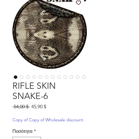
RIFLE SKIN
SNAKE-6
Κανονική
Τιμή
 54,00 $ 
45,90 $
τιμή
Έκπτωσης
Copy of Copy of Wholesale discount.
Ποσότητα
*