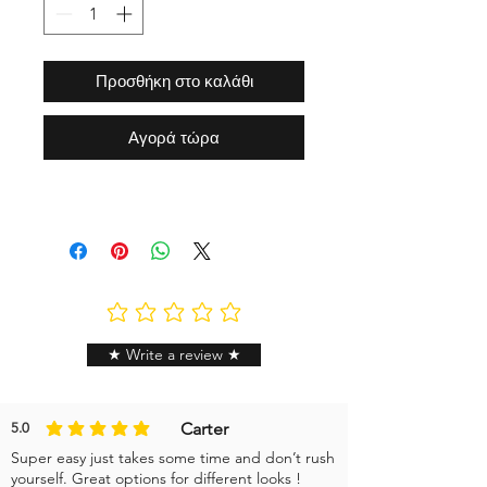
Προσθήκη στο καλάθι
Αγορά τώρα
Δεν υπάρχουν ακόμη βαθμολογίες
★ Write a review ★
Carter
5.0
η μέση βαθμολογία είναι 5 από 5
Super easy just takes some time and don’t rush
yourself. Great options for different looks !