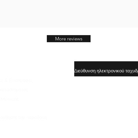
More reviews
ς & Επιστροφές
gunswrap@yahoo.com
 καταστήματος
πληρωμής
Contact us via SMS for support
ουθήστε την παράδοση
Mary Lynn Ln, Carmichael Cali
Αμερικής