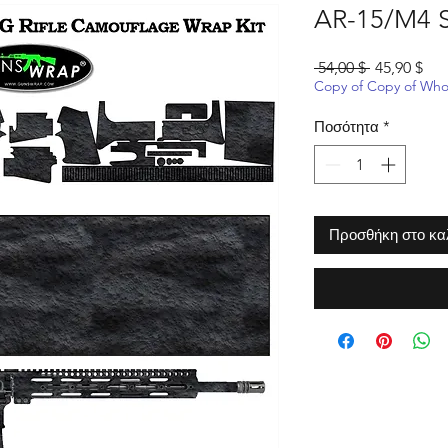
AR-15/M4 
Κανονική
Τιμ
 54,00 $ 
45,90 $
τιμή
Έκ
Copy of Copy of Whol
Ποσότητα
*
Προσθήκη στο κα