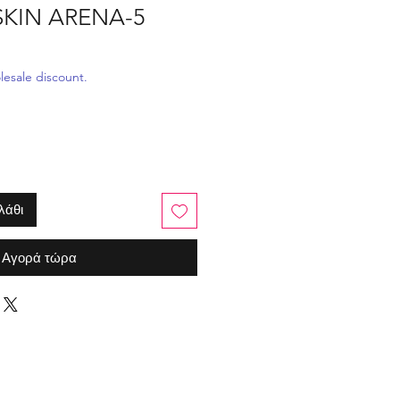
SKIN ARENA-5
ή
πτωσης
esale discount.
λάθι
Αγορά τώρα