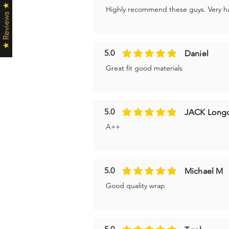
★ Reviews ★
Highly recommend these guys. Very ha
5.0
Daniel
η μέση βαθμολογία είναι 5 από 5
Great fit good materials
5.0
JACK Long
η μέση βαθμολογία είναι 5 από 5
A++
5.0
Michael M
η μέση βαθμολογία είναι 5 από 5
Good quality wrap