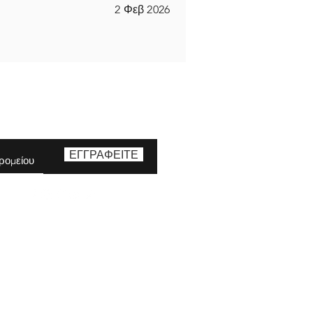
2 Φεβ 2026
ΕΓΓΡΑΦΕΙΤΕ
(463) 210 67 80
!
fornia Ηνωμένες Πολιτείες της