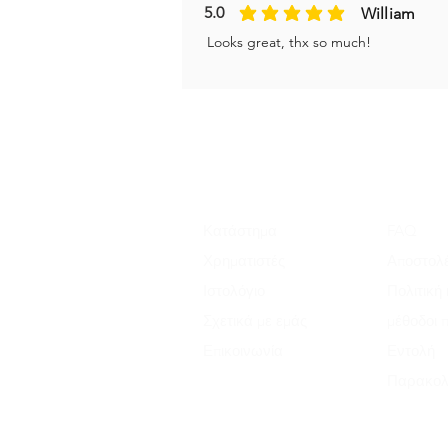
5.0
William
η μέση βαθμολογία είναι 5 από 5
Looks great, thx so much!
Κατάστημα
FAQ
Χρηματιστές
Αποστολέ
Ιστολόγιο
Πολιτική
Σχετικά με εμάς
μέθοδοι 
Επικοινωνία
Εντολή
Παρακολ