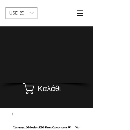
USD ($)
Καλάθι