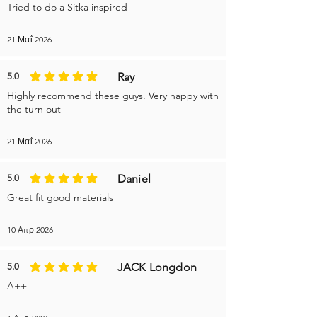
Tried to do a Sitka inspired
21 Μαΐ 2026
Ray
5.0
η μέση βαθμολογία είναι 5 από 5
Highly recommend these guys. Very happy with
the turn out
21 Μαΐ 2026
Daniel
5.0
η μέση βαθμολογία είναι 5 από 5
Great fit good materials
10 Απρ 2026
JACK Longdon
5.0
η μέση βαθμολογία είναι 5 από 5
A++