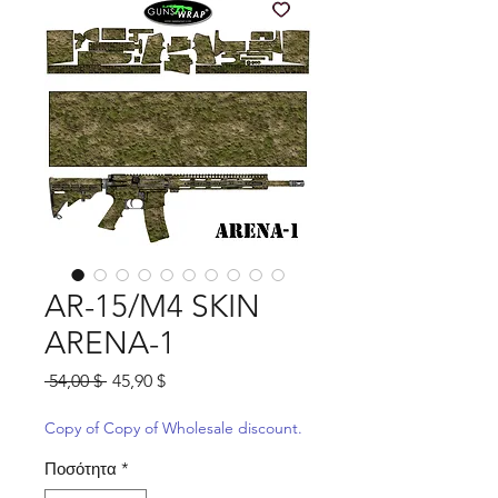
AR-15/M4 SKIN
ARENA-1
Κανονική
Τιμή
 54,00 $ 
45,90 $
τιμή
Έκπτωσης
Copy of Copy of Wholesale discount.
Ποσότητα
*