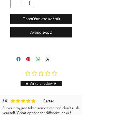
Προσθήκη στο καλάθι
Αγορά τώρα
Δεν υπάρχουν ακόμη βαθμολογίες
★ Write a review ★
Carter
5.0
η μέση βαθμολογία είναι 5 από 5
Super easy just takes some time and don’t rush
yourself. Great options for different looks !